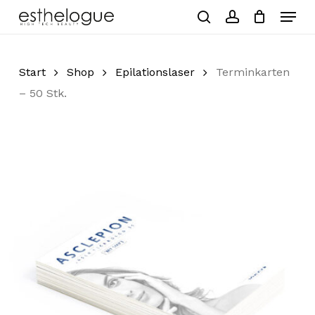
Skip
Menu
to
search
account
Close
Cart
Cart
main
Close
content
Menu
Start
Shop
Epilationslaser
Terminkarten
– 50 Stk.