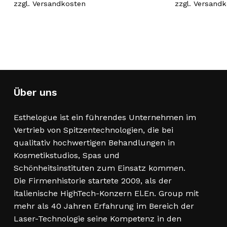
zzgl.
Versandkosten
zzgl.
Versandk
können
auf
der
Produktseite
gewählt
werden
Über uns
Esthelogue ist ein führendes Unternehmen im
Vertrieb von Spitzentechnologien, die bei
qualitativ hochwertigen Behandlungen in
Kosmetikstudios, Spas und
Schönheitsinstituten zum Einsatz kommen.
Die Firmenhistorie startete 2009, als der
italienische HighTech-Konzern El.En. Group mit
mehr als 40 Jahren Erfahrung im Bereich der
Laser-Technologie seine Kompetenz in den