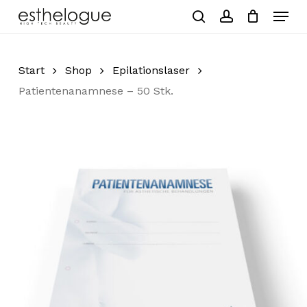
Skip
Menu
to
search
account
Close
Cart
Cart
main
Close
content
Menu
Start
Shop
Epilationslaser
Patientenanamnese – 50 Stk.