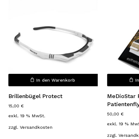
Es befinden sich keine Produkte
In den Warenkorb
I
im Warenkorb.
Brillenbügel Protect
MeDioStar 
Go to shop
Patientenfl
15,00
€
50,00
€
exkl. 19 % MwSt.
exkl. 19 % Mw
zzgl.
Versandkosten
zzgl.
Versandk