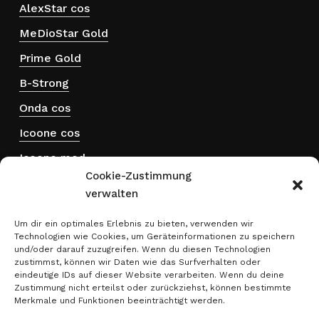
AlexStar cos
MeDioStar Gold
Prime Gold
B-Strong
Onda cos
Icoone cos
Icoone med
Cookie-Zustimmung
Hydra touch H₂
verwalten
ThermActive
Um dir ein optimales Erlebnis zu bieten, verwenden wir
Technologien wie Cookies, um Geräteinformationen zu speichern
Rechtliches
und/oder darauf zuzugreifen. Wenn du diesen Technologien
zustimmst, können wir Daten wie das Surfverhalten oder
eindeutige IDs auf dieser Website verarbeiten. Wenn du deine
Impressum
Zustimmung nicht erteilst oder zurückziehst, können bestimmte
Merkmale und Funktionen beeinträchtigt werden.
Datenschutz