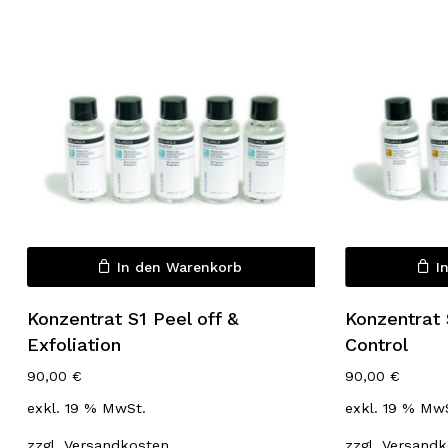
Es befinden sich keine Produkte
im Warenkorb.
In den Warenkorb
I
Konzentrat S1 Peel off &
Konzentrat
Go to shop
Exfoliation
Control
90,00
€
90,00
€
exkl. 19 % MwSt.
exkl. 19 % Mw
zzgl.
Versandkosten
zzgl.
Versandk