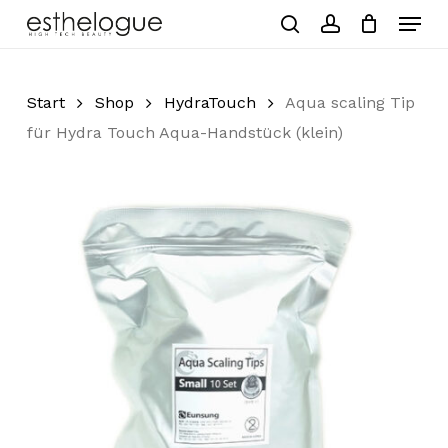
Skip
Menu
to
search
account
Close
Cart
Cart
main
Close
content
Menu
Start
Shop
HydraTouch
Aqua scaling Tip
für Hydra Touch Aqua-Handstück (klein)