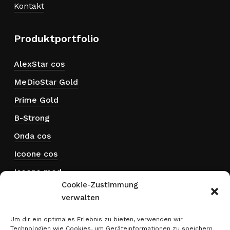
Kontakt
Produktportfolio
AlexStar cos
MeDioStar Gold
Prime Gold
B-Strong
Onda cos
Icoone cos
Icoone med
Cookie-Zustimmung
Hydra touch H₂
verwalten
ThermActive
Um dir ein optimales Erlebnis zu bieten, verwenden wir
Technologien wie Cookies, um Geräteinformationen zu speichern