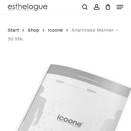
Skip
Menu
to
search
account
Close
Cart
Cart
main
Close
content
Menu
Start
Shop
Icoone
Anamnese Männer –
50 Stk.