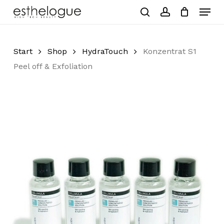
Skip
Menu
to
search
account
Close
Cart
Cart
main
Close
content
Menu
Start
Shop
HydraTouch
Konzentrat S1
Peel off & Exfoliation