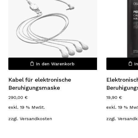
In den Warenkorb
I
Es befinden sich keine Produkte
im Warenkorb.
Kabel für elektronische
Elektronisc
Beruhigungsmaske
Beruhigung
Go to shop
290,00
€
19,90
€
exkl. 19 % MwSt.
exkl. 19 % Mw
zzgl.
Versandkosten
zzgl.
Versandk