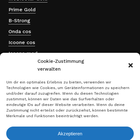
Prime Gold
B-Strong
Onda cos
Icoone cos
Icoone med
Cookie-Zustimmung
Hydra touch H₂
verwalten
ThermActive
Um dir ein optimales Erlebnis zu bieten, verwenden wir
Technologien wie Cookies, um Geräteinformationen zu speichern
Rechtliches
und/oder darauf zuzugreifen. Wenn du diesen Technologien
zustimmst, können wir Daten wie das Surfverhalten oder
eindeutige IDs auf dieser Website verarbeiten. Wenn du deine
Impressum
Zustimmung nicht erteilst oder zurückziehst, können bestimmte
Merkmale und Funktionen beeinträchtigt werden.
Datenschutz
Rechtshinweise
Akzeptieren