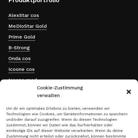
AlexStar cos
MeDioStar Gold
Prime Gold
B-Strong
Onda cos
Icoone cos
Icoone med
Cookie-Zustimmung
Hydra touch H₂
verwalten
ThermActive
Um dir ein optimales Erlebnis zu bieten, verwenden wir
Technologien wie Cookies, um Geräteinformationen zu speichern
Rechtliches
und/oder darauf zuzugreifen. Wenn du diesen Technologien
zustimmst, können wir Daten wie das Surfverhalten oder
eindeutige IDs auf dieser Website verarbeiten. Wenn du deine
Impressum
Zustimmung nicht erteilst oder zurückziehst, können bestimmte