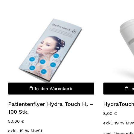
Es befinden sich keine Produkte
im Warenkorb.
In den Warenkorb
I
Go to shop
Patientenflyer Hydra Touch H₂ –
HydraTouch 
100 Stk.
8,00
€
50,00
€
exkl. 19 % Mw
exkl. 19 % MwSt.
zzgl.
Versandk