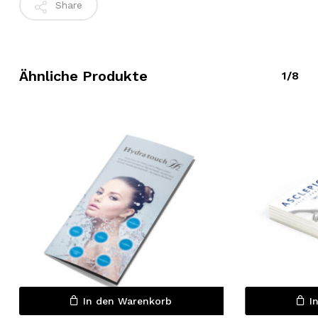
Share
Ähnliche Produkte
1/8
Es befinden sich keine Produkte
im Warenkorb.
Go to shop
In den Warenkorb
I