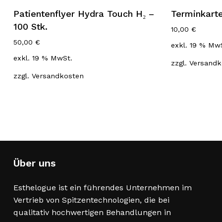
Patientenflyer Hydra Touch H₂ –
Terminkarte
100 Stk.
10,00
€
50,00
€
exkl. 19 % Mw
exkl. 19 % MwSt.
zzgl.
Versandk
zzgl.
Versandkosten
Über uns
Esthelogue ist ein führendes Unternehmen im
Vertrieb von Spitzentechnologien, die bei
qualitativ hochwertigen Behandlungen in