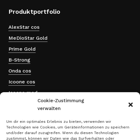
Produktportfolio
AlexStar cos
MeDioStar Gold
Prime Gold
B-Strong
Onda cos
Icoone cos
Icoone med
Cookie-Zustimmung
Hydra touch H₂
verwalten
ThermActive
Um dir ein optimales Erlebnis zu bieten, verwenden wir
Technologien wie Cookies, um Geräteinformationen zu speichern
Rechtliches
und/oder darauf zuzugreifen. Wenn du diesen Technologien
zustimmst, können wir Daten wie das Surfverhalten oder