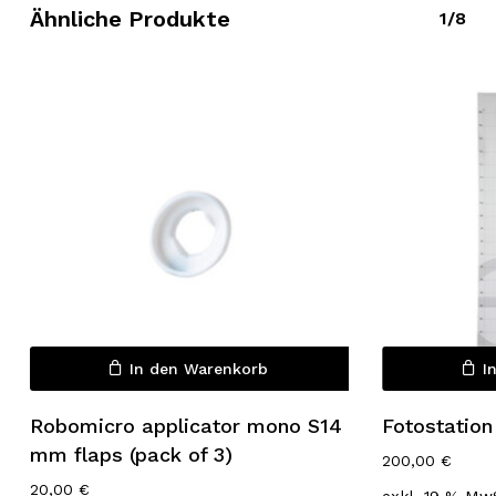
Ähnliche Produkte
1/8
Es befinden sich keine Produkte
im Warenkorb.
In den Warenkorb
I
Go to shop
Robomicro applicator mono S14
Fotostation
mm flaps (pack of 3)
200,00
€
20,00
€