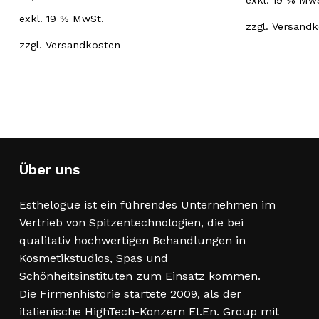
exkl. 19 % Mw
exkl. 19 % MwSt.
zzgl.
Versandk
zzgl.
Versandkosten
Über uns
Esthelogue ist ein führendes Unternehmen im
Vertrieb von Spitzentechnologien, die bei
qualitativ hochwertigen Behandlungen in
Kosmetikstudios, Spas und
Schönheitsinstituten zum Einsatz kommen.
Die Firmenhistorie startete 2009, als der
italienische HighTech-Konzern El.En. Group mit