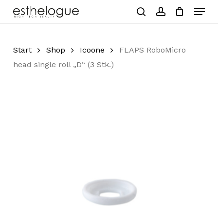
Skip
Menu
to
search
account
Close
Cart
Cart
main
Close
content
Menu
Start
Shop
Icoone
FLAPS RoboMicro
head single roll „D“ (3 Stk.)