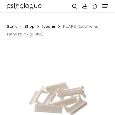
Skip
Menu
to
search
account
Close
Cart
Cart
main
Close
content
Menu
Start
Shop
Icoone
FLAPS RoboTwins
Handstück (6 Stk.)