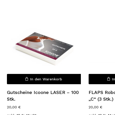
Es befinden sich keine Produkte
im Warenkorb.
In den Warenkorb
I
Go to shop
Gutscheine Icoone LASER – 100
FLAPS Rob
Stk.
„C“ (3 Stk.)
20,00
€
20,00
€