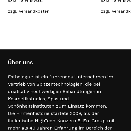
exkl. 19 % MwSt.
exkl. 19 % Mw
zzgl.
Versandkosten
zzgl.
Versandk
Über uns
Esthelogue ist ein führendes Unternehmen im
Vertrieb von Spitzentechnologien, die bei
qualitativ hochwertigen Behandlungen in
Kosmetikstudios, Spas und
Schönheitsinstituten zum Einsatz kommen.
Die Firmenhistorie startete 2009, als der
italienische HighTech-Konzern El.En. Group mit
mehr als 40 Jahren Erfahrung im Bereich der