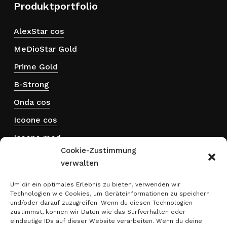
Produktportfolio
AlexStar cos
MeDioStar Gold
Prime Gold
B-Strong
Onda cos
Icoone cos
Icoone med
Cookie-Zustimmung
Hydra touch H₂
verwalten
ThermActive
Um dir ein optimales Erlebnis zu bieten, verwenden wir
Technologien wie Cookies, um Geräteinformationen zu speichern
Rechtliches
und/oder darauf zuzugreifen. Wenn du diesen Technologien
zustimmst, können wir Daten wie das Surfverhalten oder
eindeutige IDs auf dieser Website verarbeiten. Wenn du deine