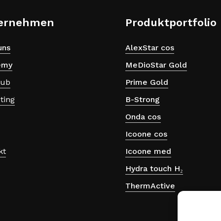
ernehmen
Produktportfolio
uns
AlexStar cos
emy
MeDioStar Gold
lub
Prime Gold
ting
B-Strong
Onda cos
Icoone cos
kt
Icoone med
Hydra touch H₂
ThermActive