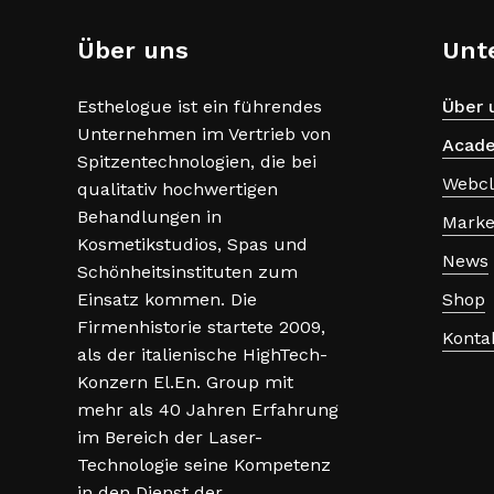
Über uns
Unt
Esthelogue ist ein führendes
Über 
Unternehmen im Vertrieb von
Acad
Spitzentechnologien, die bei
Webc
qualitativ hochwertigen
Behandlungen in
Marke
Kosmetikstudios, Spas und
News
Schönheitsinstituten zum
Einsatz kommen. Die
Shop
Firmenhistorie startete 2009,
Konta
als der italienische HighTech-
Konzern El.En. Group mit
mehr als 40 Jahren Erfahrung
im Bereich der Laser-
Technologie seine Kompetenz
in den Dienst der